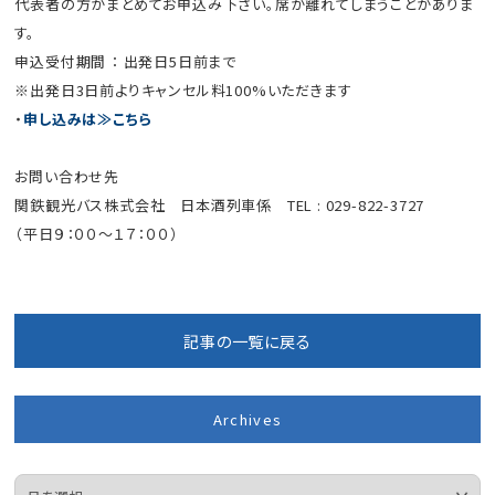
代表者の方がまとめてお申込み下さい。席が離れてしまうことがありま
す。
申込受付期間 ： 出発日5日前まで
※出発日3日前よりキャンセル料100%いただきます
・
申し込みは≫こちら
お問い合わせ先
関鉄観光バス株式会社 日本酒列車係
TEL : 029-822-3727
（平日９：００～１７：００）
記事の一覧に戻る
Archives