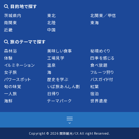
目的地で探す
茨城県内
東北
北関東／甲信
南関東
北陸
東海
近畿
中国
旅のテーマで探す
森林浴
美味しい食事
秘境めぐり
体験
工場見学
四季を感じる
イルミネーション
温泉
食べ放題
女子旅
海
フルーツ狩り
パワースポット
歴史を学ぶ
バスガイド付
旬の味覚
いば旅あんしん割
紅葉
一人旅
日帰り
宿泊
海鮮
テーマパーク
世界遺産
MENU
Copyright © 2026 関鉄観光バス All right Reserved.
ツアーを探す