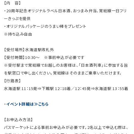
【内 容】
・20周年記念オリジナルラベル日本酒、おつまみ弁当、常総線一日フリ
ーきっぷを提供
・オリジナルパッケージのうまい棒をプレゼント
※持ち込み自由
【受付場所】水海道駅改札外
【受付時間】10:30～ ※事前申込が必要です
※受付駅まで常総線でお越しのお客様は、「日本酒列車」に参加する旨
を駅窓口で申し出ください。常総線はそのままご乗車いただけます。
【行路表】
水海道駅 11：15発⇒下館駅 12：18着／12：45発⇒水海道駅 13：55着
・
イベント詳細は≫こちら
【お申込み方法】
パスマーケットによる事前お申込みが必要です。2名以上で申込む際は、