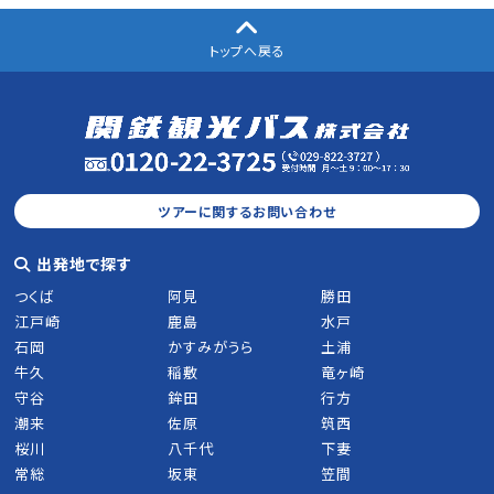
トップへ戻る
ツアーに関するお問い合わせ
出発地で探す
つくば
阿見
勝田
江戸崎
鹿島
水戸
石岡
かすみがうら
土浦
牛久
稲敷
竜ヶ崎
守谷
鉾田
行方
潮来
佐原
筑西
桜川
八千代
下妻
常総
坂東
笠間