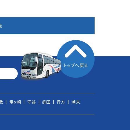
る
トップへ戻る
敷
竜ヶ崎
守谷
鉾田
行方
潮来