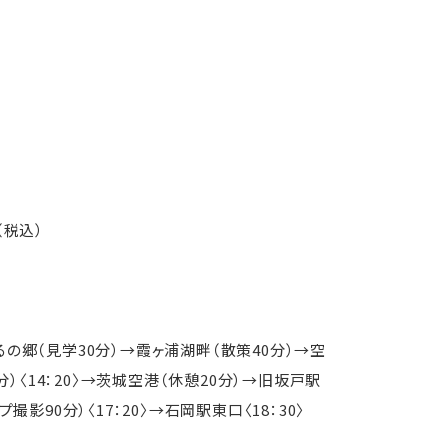
（税込）
るるの郷（見学30分）→霞ヶ浦湖畔（散策40分）→空
）〈14：20〉→茨城空港（休憩20分）→旧坂戸駅
影90分）〈17：20〉→石岡駅東口〈18：30〉