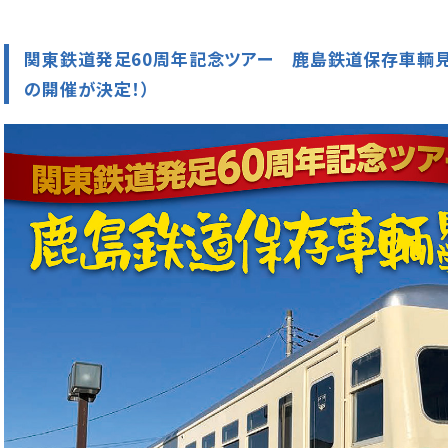
関東鉄道発足60周年記念ツアー 鹿島鉄道保存車輌見
の開催が決定！）