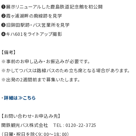
❶展示リニューアルした鹿島鉄道記念館を初公開
❷霞ヶ浦湖畔の廃線跡を見学
❸旧鉾田駅跡・バス営業所を見学
❹キハ601をライトアップ撮影
【備考】
※事前のお申し込み・お振込みが必要です。
※かしてつバスは路線バスのため立ち席となる場合があります。
※出発の2週間前まで募集いたします。
・
詳細は≫こちら
【お問い合わせ・お申込み先】
関鉄観光バス株式会社
TEL : 0120-22-3725
（日曜・祝日を除く9：00～18：00）