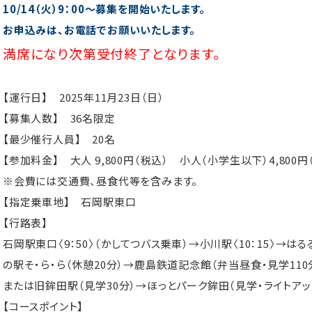
10/14（火）9：00～募集を開始いたします。
お申込みは、お電話でお願いいたします。
満席になり次第受付終了となります。
【運行日】 2025年11月23日（日）
【募集人数】 36名限定
【最少催行人員】 20名
【参加料金】 大人 9,800円（税込） 小人（小学生以下）4,800円
※会費には交通費、昼食代等を含みます。
【指定乗車地】 石岡駅東口
【行路表】
石岡駅東口〈9：50〉（かしてつバス乗車）→小川駅〈10：15〉→は
の駅そ・ら・ら（休憩20分）→鹿島鉄道記念館（弁当昼食・見学110分
または旧鉾田駅（見学30分）→ほっとパーク鉾田（見学・ライトアップ撮
【コースポイント】