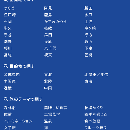
つくば
阿見
勝田
江戸崎
鹿島
水戸
石岡
かすみがうら
土浦
牛久
稲敷
竜ヶ崎
守谷
鉾田
行方
潮来
佐原
筑西
桜川
八千代
下妻
常総
坂東
笠間
目的地で探す
茨城県内
東北
北関東／甲信
南関東
北陸
東海
近畿
中国
旅のテーマで探す
森林浴
美味しい食事
秘境めぐり
体験
工場見学
四季を感じる
イルミネーション
温泉
食べ放題
女子旅
海
フルーツ狩り