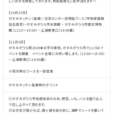
しいお芋を保管しております。熟成倉庫もご見学頂きます～
【10月27日】
かすみキッチン（昼食）・交流センター前特設ブース（市物産振興
協会直売）・かすみがうら市水族館 ・ かすみがうら市歴史博物
館（12:15～15:00）－土浦駅東口（16:00着）
【11月3日】
かすみがうら祭2024★お芋の産地、かすみがうら市で11/3はイ
ベントを開催 イベント会場にお伺い致します。（13:00～15:00）
－土浦駅東口（16:00着）
※雨天時はコースを一部変更
かすみキッチン昼食時のポイント
①かすみがうら市地産地消のお米、野菜、いも、ハスを盛り込ん
で召し上がって頂きます。
②お天気が良ければ、霞ヶ浦を目の前に、湖畔でシートを敷いて