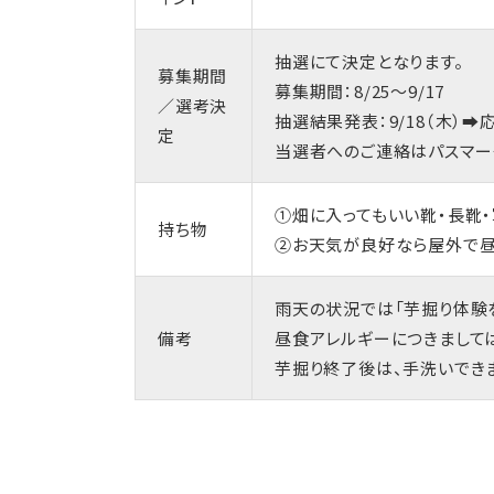
抽選にて決定となります。
募集期間
募集期間：8/25～9/17
／選考決
抽選結果発表：9/18（木）➡
定
当選者へのご連絡はパスマー
①畑に入ってもいい靴・長靴
持ち物
②お天気が良好なら屋外で昼
雨天の状況では「芋掘り体験
備考
昼食アレルギーにつきまして
芋掘り終了後は、手洗いでき