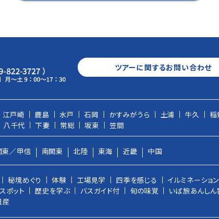
ツアーに関するお問い合わせ
江戸崎
鹿島
水戸
石岡
かすみがうら
土浦
牛久
稲
八千代
下妻
常総
坂東
笠間
関東／甲信
南関東
北陸
東海
近畿
中国
秘境めぐり
体験
工場見学
四季を感じる
イルミネーショ
スポット
歴史を学ぶ
バスガイド付
旬の味覚
いば旅あんしん
遺産