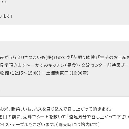
す）
ります）
すみがうら産!!さつまいも(株)ひのでや「芋掘り体験」「生芋のお土産付で
ご見学頂きます～－かすみキッチン（昼食）・交流センター前特設ブ
（12:15～15:00）－土浦駅東口（16:00着）
更
お米、野菜、いも、ハスを盛り込んで召し上がって頂きます。
を目の前に、湖畔でシートを敷いて「遠足気分で召し上がって下さい
イス・テーブルもございます。（雨天時には館内にて）