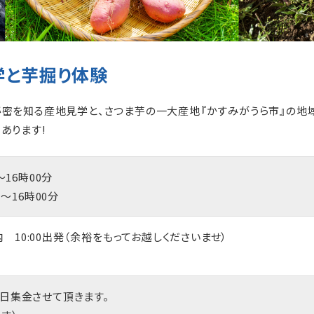
学と芋掘り体験
密を知る産地見学と、さつま芋の一大産地『かすみがうら市』の地域
あります!
〜16時00分
時〜16時00分
 10:00出発（余裕をもってお越しくださいませ）
当日集金させて頂きます。