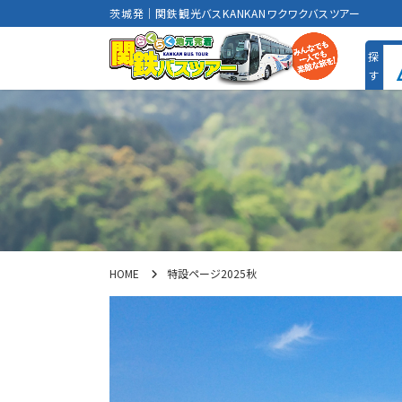
茨城発｜関鉄観光バスKANKANワクワクバスツアー
HOME
特設ページ2025秋