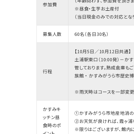
（年齢問わず、参加費を頂きま
参加費
※昼食・生芋お土産付
（当日現金のみでの対応とな
募集人数
60名（各日30名）
【10月5日／10月12日共通】
土浦駅東口（10:00発）－か
管しております。熟成倉庫も
行程
族館 ・ かすみがうら市歴史博物館
※雨天時はコースを一部変
かすみキ
①かすみがうら市地産地消の
ッチン昼
②お天気が良ければ、霞ヶ浦
食時のポ
※限りはございますが、館内に
イント