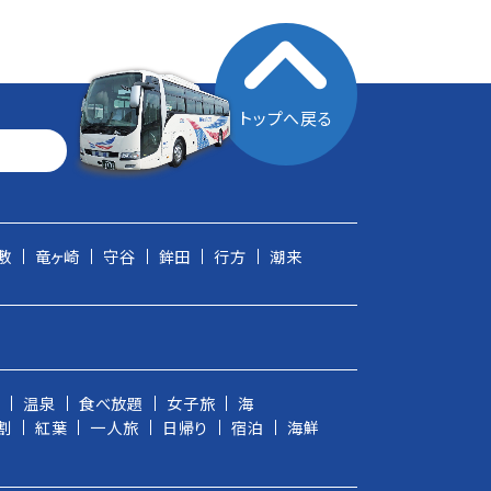
トップへ戻る
敷
竜ヶ崎
守谷
鉾田
行方
潮来
ン
温泉
食べ放題
女子旅
海
割
紅葉
一人旅
日帰り
宿泊
海鮮